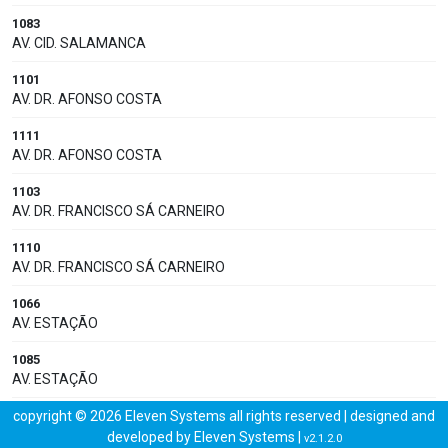
1083
AV. CID. SALAMANCA
1101
AV. DR. AFONSO COSTA
1111
AV. DR. AFONSO COSTA
1103
AV. DR. FRANCISCO SÁ CARNEIRO
1110
AV. DR. FRANCISCO SÁ CARNEIRO
1066
AV. ESTAÇÃO
1085
AV. ESTAÇÃO
1077
copyright © 2026 Eleven Systems all rights reserved | designed and
AV. MONSENHOR M. CARMO
developed by
Eleven Systems
|
v2.1.2.0