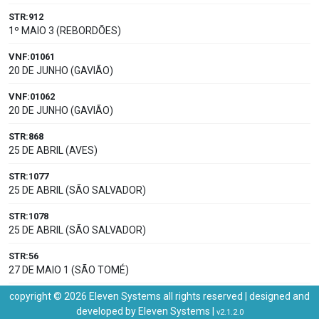
STR:912
1º MAIO 3 (REBORDÕES)
VNF:01061
20 DE JUNHO (GAVIÃO)
VNF:01062
20 DE JUNHO (GAVIÃO)
STR:868
25 DE ABRIL (AVES)
STR:1077
25 DE ABRIL (SÃO SALVADOR)
STR:1078
25 DE ABRIL (SÃO SALVADOR)
STR:56
27 DE MAIO 1 (SÃO TOMÉ)
STR:66
copyright © 2026 Eleven Systems all rights reserved | designed and
27 DE MAIO 1 (SÃO TOMÉ)
developed by
Eleven Systems
|
v2.1.2.0