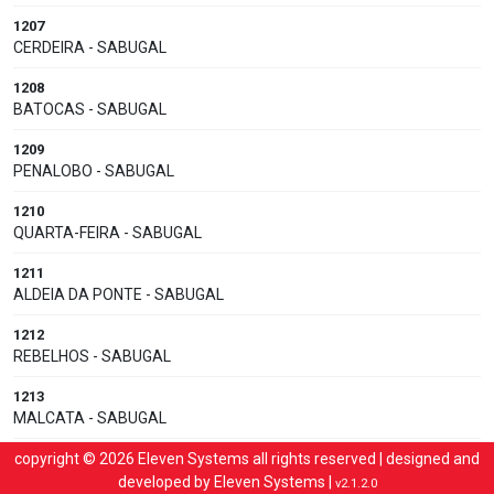
1207
CERDEIRA - SABUGAL
1208
BATOCAS - SABUGAL
1209
PENALOBO - SABUGAL
1210
QUARTA-FEIRA - SABUGAL
1211
ALDEIA DA PONTE - SABUGAL
1212
REBELHOS - SABUGAL
1213
MALCATA - SABUGAL
1215
copyright © 2026 Eleven Systems all rights reserved | designed and
QUINTA DO SOUTO - SABUGAL
developed by
Eleven Systems
|
v2.1.2.0