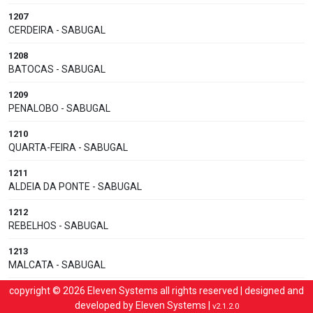
1207
CERDEIRA - SABUGAL
1208
BATOCAS - SABUGAL
1209
PENALOBO - SABUGAL
1210
QUARTA-FEIRA - SABUGAL
1211
ALDEIA DA PONTE - SABUGAL
1212
REBELHOS - SABUGAL
1213
MALCATA - SABUGAL
1215
copyright © 2026 Eleven Systems all rights reserved | designed and
QUINTA DO SOUTO - SABUGAL
developed by
Eleven Systems
|
v2.1.2.0